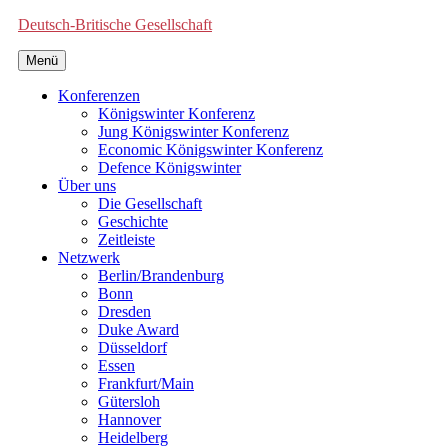
Deutsch-Britische Gesellschaft
Menü
Konferenzen
Königswinter Konferenz
Jung Königswinter Konferenz
Economic Königswinter Konferenz
Defence Königswinter
Über uns
Die Gesellschaft
Geschichte
Zeitleiste
Netzwerk
Berlin/Brandenburg
Bonn
Dresden
Duke Award
Düsseldorf
Essen
Frankfurt/Main
Gütersloh
Hannover
Heidelberg