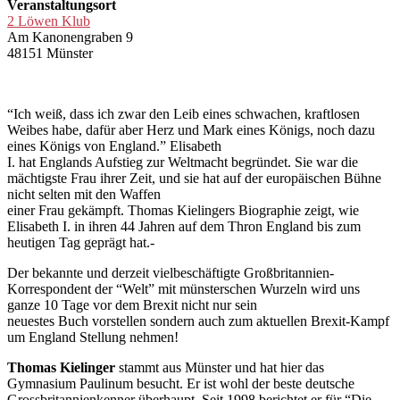
Veranstaltungsort
2 Löwen Klub
Am Kanonengraben 9
48151 Münster
“Ich weiß, dass ich zwar den Leib eines schwachen, kraftlosen
Weibes habe, dafür aber Herz und Mark eines Königs, noch dazu
eines Königs von England.” Elisabeth
I. hat Englands Aufstieg zur Weltmacht begründet. Sie war die
mächtigste Frau ihrer Zeit, und sie hat auf der europäischen Bühne
nicht selten mit den Waffen
einer Frau gekämpft. Thomas Kielingers Biographie zeigt, wie
Elisabeth I. in ihren 44 Jahren auf dem Thron England bis zum
heutigen Tag geprägt hat.-
Der bekannte und derzeit vielbeschäftigte Großbritannien-
Korrespondent der “Welt” mit münsterschen Wurzeln wird uns
ganze 10 Tage vor dem Brexit nicht nur sein
neuestes Buch vorstellen sondern auch zum aktuellen Brexit-Kampf
um England Stellung nehmen!
Thomas Kielinger
stammt aus Münster und hat hier das
Gymnasium Paulinum besucht. Er ist wohl der beste deutsche
Grossbritannienkenner überhaupt. Seit 1998 berichtet er für “Die