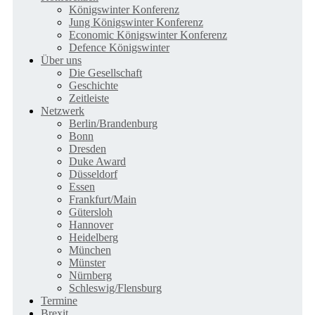
Königswinter Konferenz
Jung Königswinter Konferenz
Economic Königswinter Konferenz
Defence Königswinter
Über uns
Die Gesellschaft
Geschichte
Zeitleiste
Netzwerk
Berlin/Brandenburg
Bonn
Dresden
Duke Award
Düsseldorf
Essen
Frankfurt/Main
Gütersloh
Hannover
Heidelberg
München
Münster
Nürnberg
Schleswig/Flensburg
Termine
Brexit