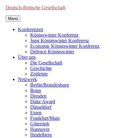
Deutsch-Britische Gesellschaft
Menü
Konferenzen
Königswinter Konferenz
Jung Königswinter Konferenz
Economic Königswinter Konferenz
Defence Königswinter
Über uns
Die Gesellschaft
Geschichte
Zeitleiste
Netzwerk
Berlin/Brandenburg
Bonn
Dresden
Duke Award
Düsseldorf
Essen
Frankfurt/Main
Gütersloh
Hannover
Heidelberg