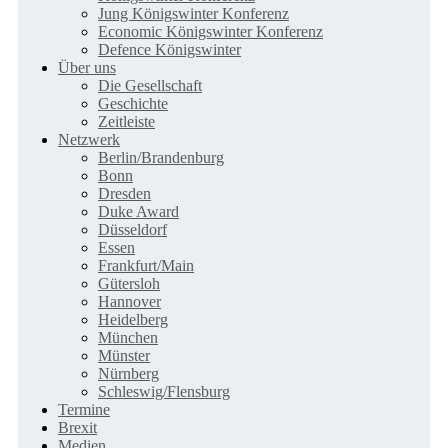
Jung Königswinter Konferenz
Economic Königswinter Konferenz
Defence Königswinter
Über uns
Die Gesellschaft
Geschichte
Zeitleiste
Netzwerk
Berlin/Brandenburg
Bonn
Dresden
Duke Award
Düsseldorf
Essen
Frankfurt/Main
Gütersloh
Hannover
Heidelberg
München
Münster
Nürnberg
Schleswig/Flensburg
Termine
Brexit
Medien