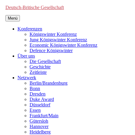
Deutsch-Britische Gesellschaft
Menü
Konferenzen
Königswinter Konferenz
Jung Königswinter Konferenz
Economic Königswinter Konferenz
Defence Königswinter
Über uns
Die Gesellschaft
Geschichte
Zeitleiste
Netzwerk
Berlin/Brandenburg
Bonn
Dresden
Duke Award
Düsseldorf
Essen
Frankfurt/Main
Gütersloh
Hannover
Heidelberg