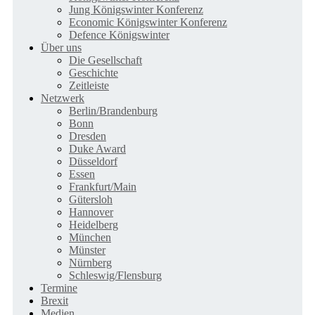
Jung Königswinter Konferenz
Economic Königswinter Konferenz
Defence Königswinter
Über uns
Die Gesellschaft
Geschichte
Zeitleiste
Netzwerk
Berlin/Brandenburg
Bonn
Dresden
Duke Award
Düsseldorf
Essen
Frankfurt/Main
Gütersloh
Hannover
Heidelberg
München
Münster
Nürnberg
Schleswig/Flensburg
Termine
Brexit
Medien