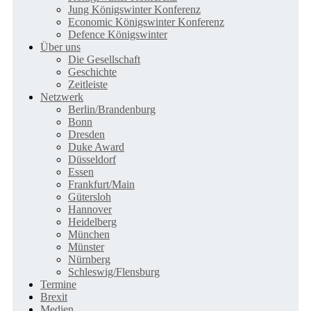
Jung Königswinter Konferenz
Economic Königswinter Konferenz
Defence Königswinter
Über uns
Die Gesellschaft
Geschichte
Zeitleiste
Netzwerk
Berlin/Brandenburg
Bonn
Dresden
Duke Award
Düsseldorf
Essen
Frankfurt/Main
Gütersloh
Hannover
Heidelberg
München
Münster
Nürnberg
Schleswig/Flensburg
Termine
Brexit
Medien