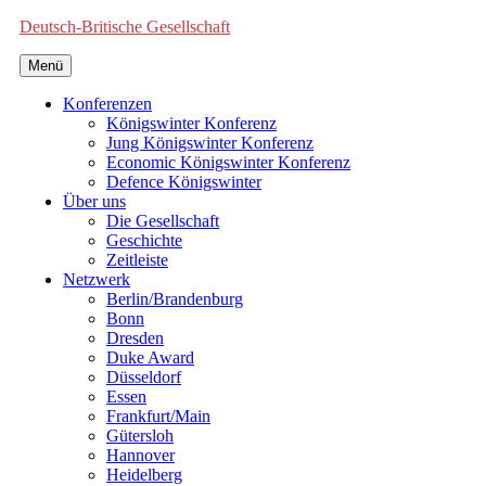
Deutsch-Britische Gesellschaft
Menü
Konferenzen
Königswinter Konferenz
Jung Königswinter Konferenz
Economic Königswinter Konferenz
Defence Königswinter
Über uns
Die Gesellschaft
Geschichte
Zeitleiste
Netzwerk
Berlin/Brandenburg
Bonn
Dresden
Duke Award
Düsseldorf
Essen
Frankfurt/Main
Gütersloh
Hannover
Heidelberg