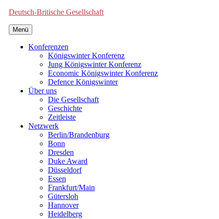
Deutsch-Britische Gesellschaft
Menü
Konferenzen
Königswinter Konferenz
Jung Königswinter Konferenz
Economic Königswinter Konferenz
Defence Königswinter
Über uns
Die Gesellschaft
Geschichte
Zeitleiste
Netzwerk
Berlin/Brandenburg
Bonn
Dresden
Duke Award
Düsseldorf
Essen
Frankfurt/Main
Gütersloh
Hannover
Heidelberg