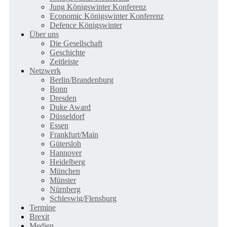
Jung Königswinter Konferenz
Economic Königswinter Konferenz
Defence Königswinter
Über uns
Die Gesellschaft
Geschichte
Zeitleiste
Netzwerk
Berlin/Brandenburg
Bonn
Dresden
Duke Award
Düsseldorf
Essen
Frankfurt/Main
Gütersloh
Hannover
Heidelberg
München
Münster
Nürnberg
Schleswig/Flensburg
Termine
Brexit
Medien