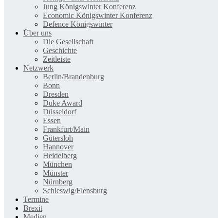
Jung Königswinter Konferenz
Economic Königswinter Konferenz
Defence Königswinter
Über uns
Die Gesellschaft
Geschichte
Zeitleiste
Netzwerk
Berlin/Brandenburg
Bonn
Dresden
Duke Award
Düsseldorf
Essen
Frankfurt/Main
Gütersloh
Hannover
Heidelberg
München
Münster
Nürnberg
Schleswig/Flensburg
Termine
Brexit
Medien