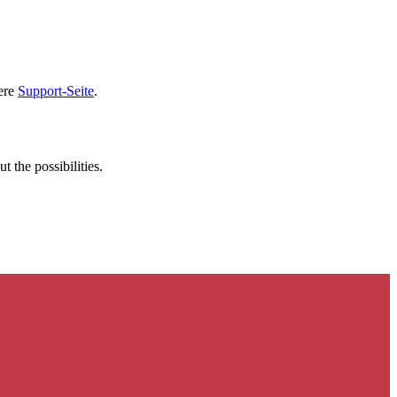
sere
Support-Seite
.
t the possibilities.