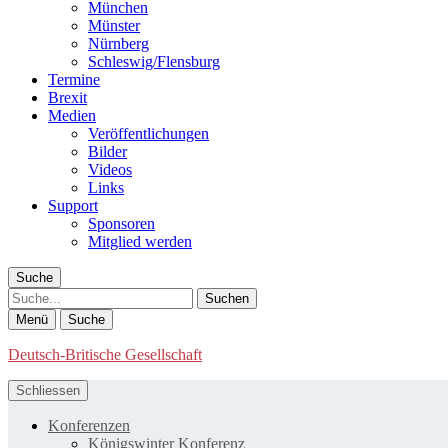
München
Münster
Nürnberg
Schleswig/Flensburg
Termine
Brexit
Medien
Veröffentlichungen
Bilder
Videos
Links
Support
Sponsoren
Mitglied werden
Suche
Suche
Menü
Suche
Deutsch-Britische Gesellschaft
Schliessen
Konferenzen
Königswinter Konferenz