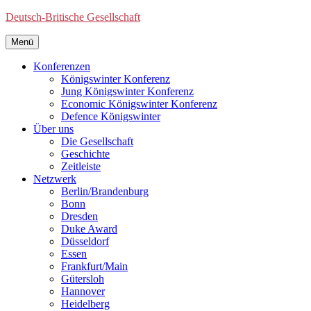
Deutsch-Britische Gesellschaft
Menü
Konferenzen
Königswinter Konferenz
Jung Königswinter Konferenz
Economic Königswinter Konferenz
Defence Königswinter
Über uns
Die Gesellschaft
Geschichte
Zeitleiste
Netzwerk
Berlin/Brandenburg
Bonn
Dresden
Duke Award
Düsseldorf
Essen
Frankfurt/Main
Gütersloh
Hannover
Heidelberg