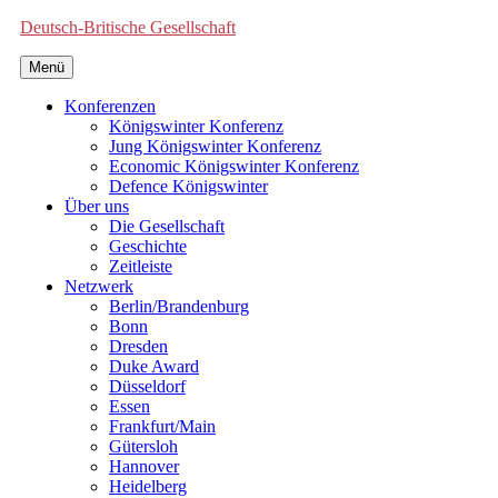
Deutsch-Britische Gesellschaft
Menü
Konferenzen
Königswinter Konferenz
Jung Königswinter Konferenz
Economic Königswinter Konferenz
Defence Königswinter
Über uns
Die Gesellschaft
Geschichte
Zeitleiste
Netzwerk
Berlin/Brandenburg
Bonn
Dresden
Duke Award
Düsseldorf
Essen
Frankfurt/Main
Gütersloh
Hannover
Heidelberg