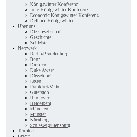
Königswinter Konferenz
Jung Königswinter Konferenz
Economic Königswinter Konferenz
Defence Königswinter
Über uns
Die Gesellschaft
Geschichte
Zeitleiste
Netzwerk
Berlin/Brandenburg
Bonn
Dresden
Duke Award
Düsseldorf
Essen
Frankfurt/Main
Gütersloh
Hannover
Heidelberg
München
Münster
Nürnberg
Schleswig/Flensburg
Termine
Brexit