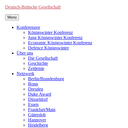
Deutsch-Britische Gesellschaft
Menü
Konferenzen
Königswinter Konferenz
Jung Königswinter Konferenz
Economic Königswinter Konferenz
Defence Königswinter
Über uns
Die Gesellschaft
Geschichte
Zeitleiste
Netzwerk
Berlin/Brandenburg
Bonn
Dresden
Duke Award
Düsseldorf
Essen
Frankfurt/Main
Gütersloh
Hannover
Heidelberg