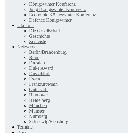
Königswinter Konferenz
Jung Königswinter Konferenz
Economic Königswinter Konferenz
Defence Königswinter
Über uns
Die Gesellschaft
Geschichte
Zeitleiste
Netzwerk
Berlin/Brandenburg
Bonn
Dresden
Duke Award
Düsseldorf
Essen
Frankfurt/Main
Gütersloh
Hannover
Heidelberg
München
Münster
Nürnberg
Schleswig/Flensburg
Termine
Brexit