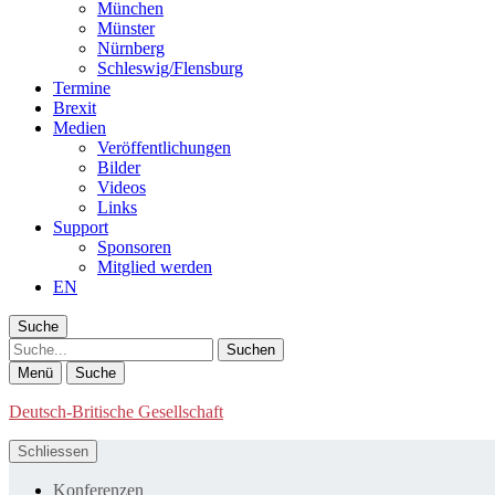
München
Münster
Nürnberg
Schleswig/Flensburg
Termine
Brexit
Medien
Veröffentlichungen
Bilder
Videos
Links
Support
Sponsoren
Mitglied werden
EN
Suche
Suche
Menü
Suche
Deutsch-Britische Gesellschaft
Schliessen
Konferenzen