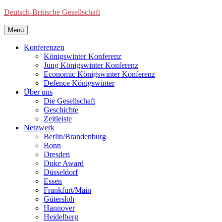
Deutsch-Britische Gesellschaft
Menü
Konferenzen
Königswinter Konferenz
Jung Königswinter Konferenz
Economic Königswinter Konferenz
Defence Königswinter
Über uns
Die Gesellschaft
Geschichte
Zeitleiste
Netzwerk
Berlin/Brandenburg
Bonn
Dresden
Duke Award
Düsseldorf
Essen
Frankfurt/Main
Gütersloh
Hannover
Heidelberg