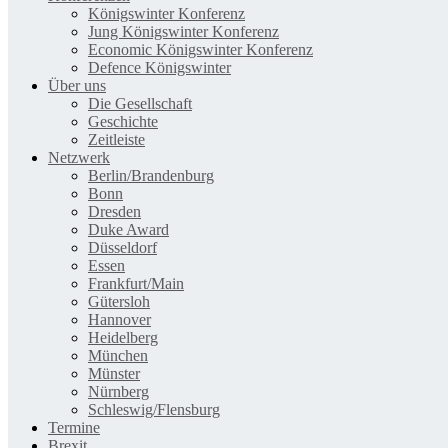
Königswinter Konferenz
Jung Königswinter Konferenz
Economic Königswinter Konferenz
Defence Königswinter
Über uns
Die Gesellschaft
Geschichte
Zeitleiste
Netzwerk
Berlin/Brandenburg
Bonn
Dresden
Duke Award
Düsseldorf
Essen
Frankfurt/Main
Gütersloh
Hannover
Heidelberg
München
Münster
Nürnberg
Schleswig/Flensburg
Termine
Brexit