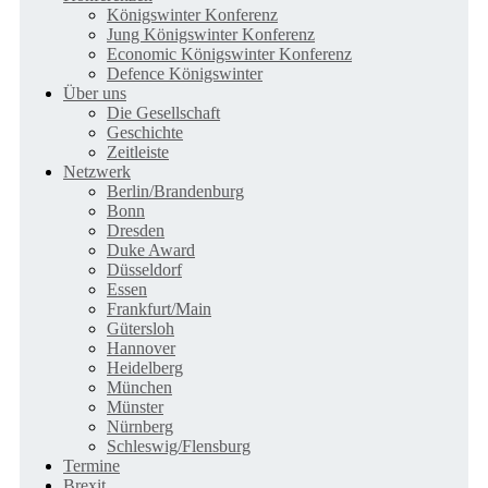
Königswinter Konferenz
Jung Königswinter Konferenz
Economic Königswinter Konferenz
Defence Königswinter
Über uns
Die Gesellschaft
Geschichte
Zeitleiste
Netzwerk
Berlin/Brandenburg
Bonn
Dresden
Duke Award
Düsseldorf
Essen
Frankfurt/Main
Gütersloh
Hannover
Heidelberg
München
Münster
Nürnberg
Schleswig/Flensburg
Termine
Brexit