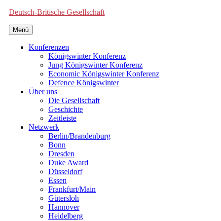
Deutsch-Britische Gesellschaft
Menü
Konferenzen
Königswinter Konferenz
Jung Königswinter Konferenz
Economic Königswinter Konferenz
Defence Königswinter
Über uns
Die Gesellschaft
Geschichte
Zeitleiste
Netzwerk
Berlin/Brandenburg
Bonn
Dresden
Duke Award
Düsseldorf
Essen
Frankfurt/Main
Gütersloh
Hannover
Heidelberg