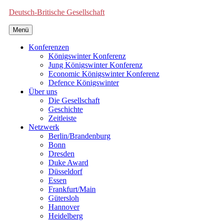
Deutsch-Britische Gesellschaft
Menü
Konferenzen
Königswinter Konferenz
Jung Königswinter Konferenz
Economic Königswinter Konferenz
Defence Königswinter
Über uns
Die Gesellschaft
Geschichte
Zeitleiste
Netzwerk
Berlin/Brandenburg
Bonn
Dresden
Duke Award
Düsseldorf
Essen
Frankfurt/Main
Gütersloh
Hannover
Heidelberg