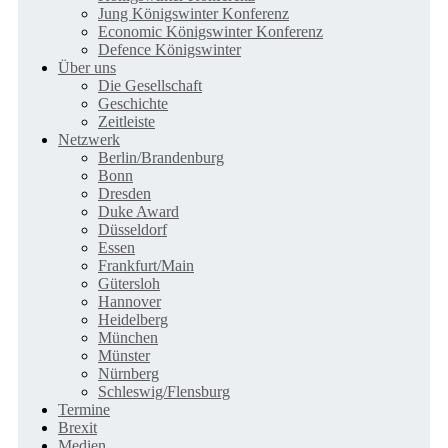
Jung Königswinter Konferenz
Economic Königswinter Konferenz
Defence Königswinter
Über uns
Die Gesellschaft
Geschichte
Zeitleiste
Netzwerk
Berlin/Brandenburg
Bonn
Dresden
Duke Award
Düsseldorf
Essen
Frankfurt/Main
Gütersloh
Hannover
Heidelberg
München
Münster
Nürnberg
Schleswig/Flensburg
Termine
Brexit
Medien