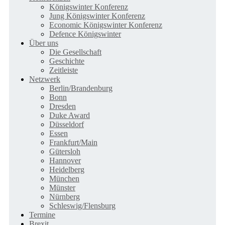
Königswinter Konferenz
Jung Königswinter Konferenz
Economic Königswinter Konferenz
Defence Königswinter
Über uns
Die Gesellschaft
Geschichte
Zeitleiste
Netzwerk
Berlin/Brandenburg
Bonn
Dresden
Duke Award
Düsseldorf
Essen
Frankfurt/Main
Gütersloh
Hannover
Heidelberg
München
Münster
Nürnberg
Schleswig/Flensburg
Termine
Brexit