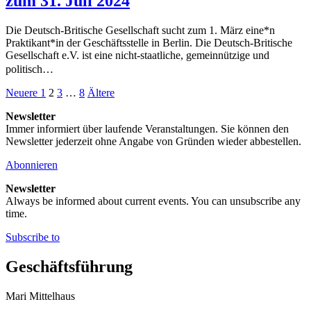
zum 31. Juli 2024
Die Deutsch-Britische Gesellschaft sucht zum 1. März eine*n
Praktikant*in der Geschäftsstelle in Berlin. Die Deutsch-Britische
Gesellschaft e.V. ist eine nicht-staatliche, gemeinnützige und
politisch…
Seitennummerierung
Neuere
Seite
Seite
Seite
Seite
Ältere
Neuere
1
2
3
…
8
Ältere
Beiträge
Beiträge
der
Newsletter
Immer informiert über laufende Veranstaltungen. Sie können den
Beiträge
Newsletter jederzeit ohne Angabe von Gründen wieder abbestellen.
Abonnieren
Newsletter
Always be informed about current events. You can unsubscribe any
time.
Subscribe to
Geschäftsführung
Mari Mittelhaus