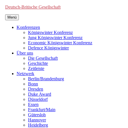
Deutsch-Britische Gesellschaft
Menü
Konferenzen
Königswinter Konferenz
Jung Königswinter Konferenz
Economic Königswinter Konferenz
Defence Königswinter
Über uns
Die Gesellschaft
Geschichte
Zeitleiste
Netzwerk
Berlin/Brandenburg
Bonn
Dresden
Duke Award
Düsseldorf
Essen
Frankfurt/Main
Gütersloh
Hannover
Heidelberg