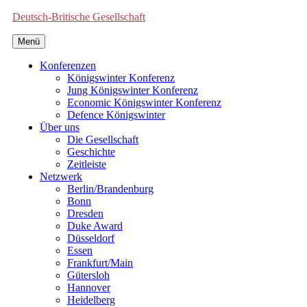
Deutsch-Britische Gesellschaft
Menü
Konferenzen
Königswinter Konferenz
Jung Königswinter Konferenz
Economic Königswinter Konferenz
Defence Königswinter
Über uns
Die Gesellschaft
Geschichte
Zeitleiste
Netzwerk
Berlin/Brandenburg
Bonn
Dresden
Duke Award
Düsseldorf
Essen
Frankfurt/Main
Gütersloh
Hannover
Heidelberg