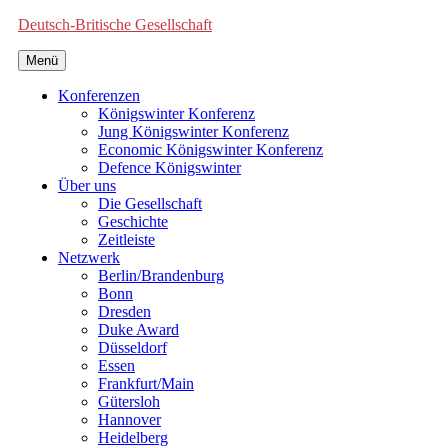
Deutsch-Britische Gesellschaft
Menü
Konferenzen
Königswinter Konferenz
Jung Königswinter Konferenz
Economic Königswinter Konferenz
Defence Königswinter
Über uns
Die Gesellschaft
Geschichte
Zeitleiste
Netzwerk
Berlin/Brandenburg
Bonn
Dresden
Duke Award
Düsseldorf
Essen
Frankfurt/Main
Gütersloh
Hannover
Heidelberg