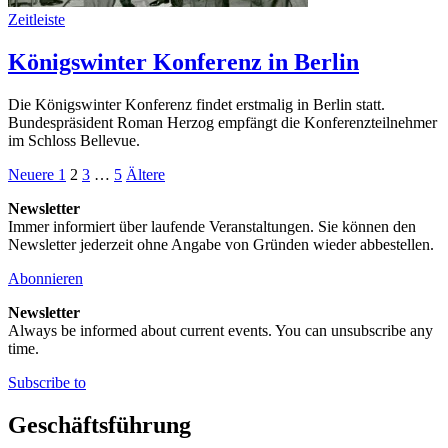
Zeitleiste
Königswinter Konferenz in Berlin
Die Königswinter Konferenz findet erstmalig in Berlin statt.
Bundespräsident Roman Herzog empfängt die Konferenzteilnehmer
im Schloss Bellevue.
Seitennummerierung
Neuere
Seite
Seite
Seite
Seite
Ältere
Neuere
1
2
3
…
5
Ältere
Beiträge
Beiträge
der
Newsletter
Immer informiert über laufende Veranstaltungen. Sie können den
Beiträge
Newsletter jederzeit ohne Angabe von Gründen wieder abbestellen.
Abonnieren
Newsletter
Always be informed about current events. You can unsubscribe any
time.
Subscribe to
Geschäftsführung