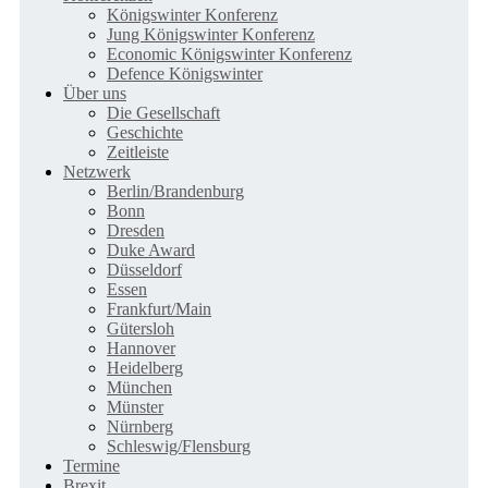
Königswinter Konferenz
Jung Königswinter Konferenz
Economic Königswinter Konferenz
Defence Königswinter
Über uns
Die Gesellschaft
Geschichte
Zeitleiste
Netzwerk
Berlin/Brandenburg
Bonn
Dresden
Duke Award
Düsseldorf
Essen
Frankfurt/Main
Gütersloh
Hannover
Heidelberg
München
Münster
Nürnberg
Schleswig/Flensburg
Termine
Brexit