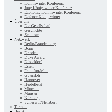
Königswinter Konferenz
Jung Königswinter Konferenz
Economic Königswinter Konferenz
Defence Königswinter
Über uns
Die Gesellschaft
Geschichte
Zeitleiste
Netzwerk
Berlin/Brandenburg
Bonn
Dresden
Duke Award
Düsseldorf
Essen
Frankfurt/Main
Gütersloh
Hannover
Heidelberg
München
Münster
Nürnberg
Schleswig/Flensburg
Termine
Brexit