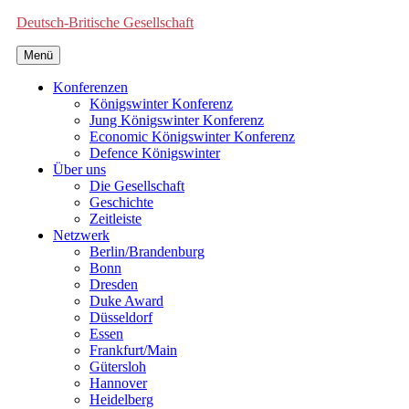
Deutsch-Britische Gesellschaft
Menü
Konferenzen
Königswinter Konferenz
Jung Königswinter Konferenz
Economic Königswinter Konferenz
Defence Königswinter
Über uns
Die Gesellschaft
Geschichte
Zeitleiste
Netzwerk
Berlin/Brandenburg
Bonn
Dresden
Duke Award
Düsseldorf
Essen
Frankfurt/Main
Gütersloh
Hannover
Heidelberg