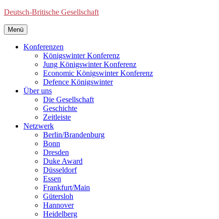
Deutsch-Britische Gesellschaft
Menü
Konferenzen
Königswinter Konferenz
Jung Königswinter Konferenz
Economic Königswinter Konferenz
Defence Königswinter
Über uns
Die Gesellschaft
Geschichte
Zeitleiste
Netzwerk
Berlin/Brandenburg
Bonn
Dresden
Duke Award
Düsseldorf
Essen
Frankfurt/Main
Gütersloh
Hannover
Heidelberg