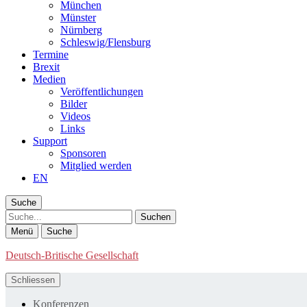
München
Münster
Nürnberg
Schleswig/Flensburg
Termine
Brexit
Medien
Veröffentlichungen
Bilder
Videos
Links
Support
Sponsoren
Mitglied werden
EN
Suche
Suche
Menü
Suche
Deutsch-Britische Gesellschaft
Schliessen
Konferenzen