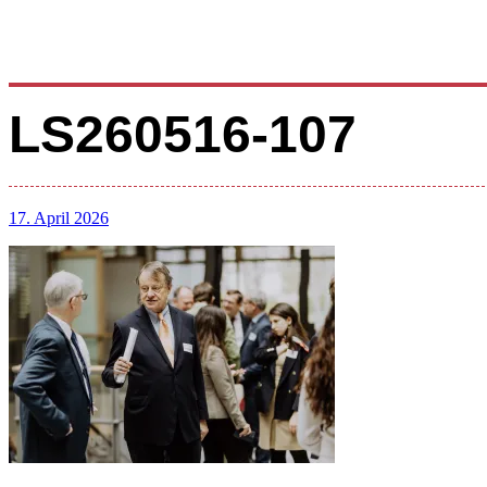
LS260516-107
17. April 2026