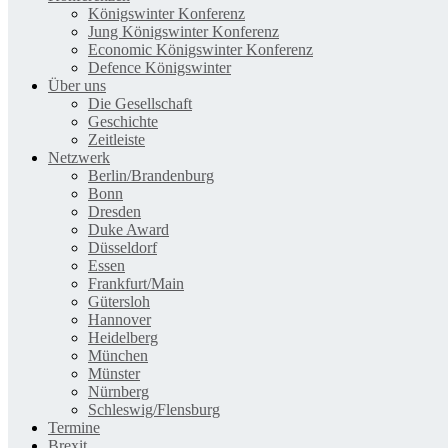
Königswinter Konferenz
Jung Königswinter Konferenz
Economic Königswinter Konferenz
Defence Königswinter
Über uns
Die Gesellschaft
Geschichte
Zeitleiste
Netzwerk
Berlin/Brandenburg
Bonn
Dresden
Duke Award
Düsseldorf
Essen
Frankfurt/Main
Gütersloh
Hannover
Heidelberg
München
Münster
Nürnberg
Schleswig/Flensburg
Termine
Brexit