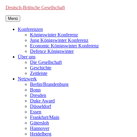
Deutsch-Britische Gesellschaft
Menü
Konferenzen
Königswinter Konferenz
Jung Königswinter Konferenz
Economic Königswinter Konferenz
Defence Königswinter
Über uns
Die Gesellschaft
Geschichte
Zeitleiste
Netzwerk
Berlin/Brandenburg
Bonn
Dresden
Duke Award
Düsseldorf
Essen
Frankfurt/Main
Gütersloh
Hannover
Heidelberg