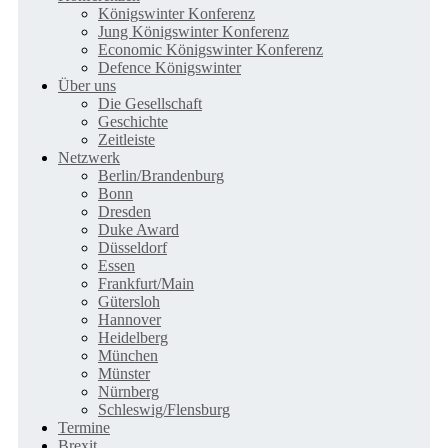
Königswinter Konferenz
Jung Königswinter Konferenz
Economic Königswinter Konferenz
Defence Königswinter
Über uns
Die Gesellschaft
Geschichte
Zeitleiste
Netzwerk
Berlin/Brandenburg
Bonn
Dresden
Duke Award
Düsseldorf
Essen
Frankfurt/Main
Gütersloh
Hannover
Heidelberg
München
Münster
Nürnberg
Schleswig/Flensburg
Termine
Brexit