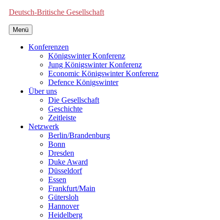
Deutsch-Britische Gesellschaft
Menü
Konferenzen
Königswinter Konferenz
Jung Königswinter Konferenz
Economic Königswinter Konferenz
Defence Königswinter
Über uns
Die Gesellschaft
Geschichte
Zeitleiste
Netzwerk
Berlin/Brandenburg
Bonn
Dresden
Duke Award
Düsseldorf
Essen
Frankfurt/Main
Gütersloh
Hannover
Heidelberg