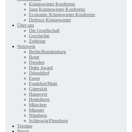
Königswinter Konferenz
Jung Königswinter Konferenz
Economic Königswinter Konferenz
Defence Königswinter
Über uns
Die Gesellschaft
Geschichte
Zeitleiste
Netzwerk
Berlin/Brandenburg
Bonn
Dresden
Duke Award
Düsseldorf
Essen
Frankfurt/Main
Gütersloh
Hannover
Heidelberg
München
Münster
Nürnberg
Schleswig/Flensburg
Termine
Brexit