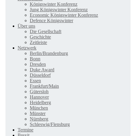
Königswinter Konferenz
Jung Königswinter Konferenz
Economic Königswinter Konferenz
Defence Königswinter
Über uns
Die Gesellschaft
Geschichte
Zeitleiste
Netzwerk
Berlin/Brandenburg
Bonn
Dresden
Duke Award
Düsseldorf
Essen
Frankfurt/Main
Gütersloh
Hannover
Heidelberg
München
Münster
Nürnberg
Schleswig/Flensburg
Termine
Brexit