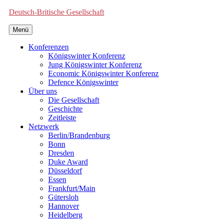
Deutsch-Britische Gesellschaft
Menü
Konferenzen
Königswinter Konferenz
Jung Königswinter Konferenz
Economic Königswinter Konferenz
Defence Königswinter
Über uns
Die Gesellschaft
Geschichte
Zeitleiste
Netzwerk
Berlin/Brandenburg
Bonn
Dresden
Duke Award
Düsseldorf
Essen
Frankfurt/Main
Gütersloh
Hannover
Heidelberg