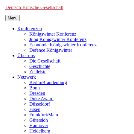
Deutsch-Britische Gesellschaft
Menü
Konferenzen
Königswinter Konferenz
Jung Königswinter Konferenz
Economic Königswinter Konferenz
Defence Königswinter
Über uns
Die Gesellschaft
Geschichte
Zeitleiste
Netzwerk
Berlin/Brandenburg
Bonn
Dresden
Duke Award
Düsseldorf
Essen
Frankfurt/Main
Gütersloh
Hannover
Heidelberg