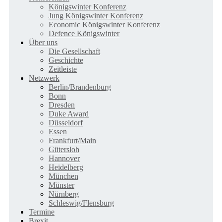
Königswinter Konferenz
Jung Königswinter Konferenz
Economic Königswinter Konferenz
Defence Königswinter
Über uns
Die Gesellschaft
Geschichte
Zeitleiste
Netzwerk
Berlin/Brandenburg
Bonn
Dresden
Duke Award
Düsseldorf
Essen
Frankfurt/Main
Gütersloh
Hannover
Heidelberg
München
Münster
Nürnberg
Schleswig/Flensburg
Termine
Brexit