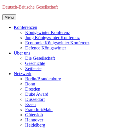
Deutsch-Britische Gesellschaft
Menü
Konferenzen
Königswinter Konferenz
Jung Königswinter Konferenz
Economic Königswinter Konferenz
Defence Königswinter
Über uns
Die Gesellschaft
Geschichte
Zeitleiste
Netzwerk
Berlin/Brandenburg
Bonn
Dresden
Duke Award
Düsseldorf
Essen
Frankfurt/Main
Gütersloh
Hannover
Heidelberg