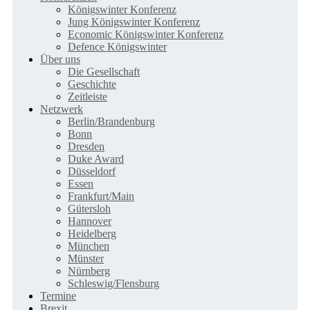
Königswinter Konferenz
Jung Königswinter Konferenz
Economic Königswinter Konferenz
Defence Königswinter
Über uns
Die Gesellschaft
Geschichte
Zeitleiste
Netzwerk
Berlin/Brandenburg
Bonn
Dresden
Duke Award
Düsseldorf
Essen
Frankfurt/Main
Gütersloh
Hannover
Heidelberg
München
Münster
Nürnberg
Schleswig/Flensburg
Termine
Brexit