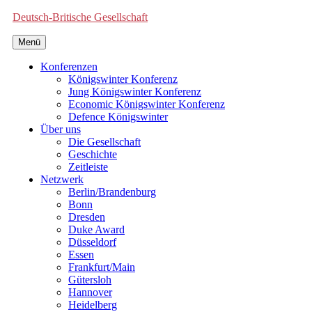
Deutsch-Britische Gesellschaft
Menü
Konferenzen
Königswinter Konferenz
Jung Königswinter Konferenz
Economic Königswinter Konferenz
Defence Königswinter
Über uns
Die Gesellschaft
Geschichte
Zeitleiste
Netzwerk
Berlin/Brandenburg
Bonn
Dresden
Duke Award
Düsseldorf
Essen
Frankfurt/Main
Gütersloh
Hannover
Heidelberg