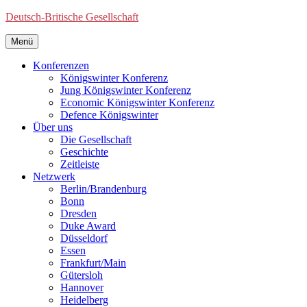
Deutsch-Britische Gesellschaft
Menü
Konferenzen
Königswinter Konferenz
Jung Königswinter Konferenz
Economic Königswinter Konferenz
Defence Königswinter
Über uns
Die Gesellschaft
Geschichte
Zeitleiste
Netzwerk
Berlin/Brandenburg
Bonn
Dresden
Duke Award
Düsseldorf
Essen
Frankfurt/Main
Gütersloh
Hannover
Heidelberg