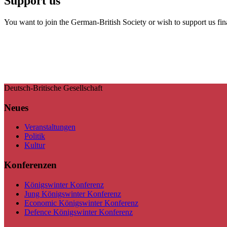
Support us
You want to join the German-British Society or wish to support us fin
Deutsch-Britische Gesellschaft
Neues
Veranstaltungen
Politik
Kultur
Konferenzen
Königswinter Konferenz
Jung Königswinter Konferenz
Economic Königswinter Konferenz
Defence Königswinter Konferenz