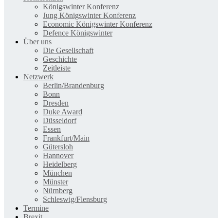
Königswinter Konferenz
Jung Königswinter Konferenz
Economic Königswinter Konferenz
Defence Königswinter
Über uns
Die Gesellschaft
Geschichte
Zeitleiste
Netzwerk
Berlin/Brandenburg
Bonn
Dresden
Duke Award
Düsseldorf
Essen
Frankfurt/Main
Gütersloh
Hannover
Heidelberg
München
Münster
Nürnberg
Schleswig/Flensburg
Termine
Brexit