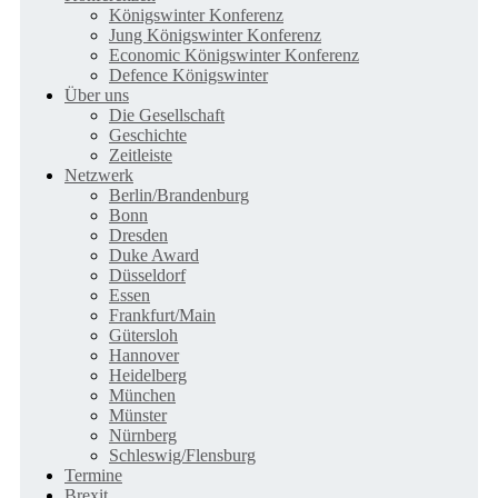
Königswinter Konferenz
Jung Königswinter Konferenz
Economic Königswinter Konferenz
Defence Königswinter
Über uns
Die Gesellschaft
Geschichte
Zeitleiste
Netzwerk
Berlin/Brandenburg
Bonn
Dresden
Duke Award
Düsseldorf
Essen
Frankfurt/Main
Gütersloh
Hannover
Heidelberg
München
Münster
Nürnberg
Schleswig/Flensburg
Termine
Brexit