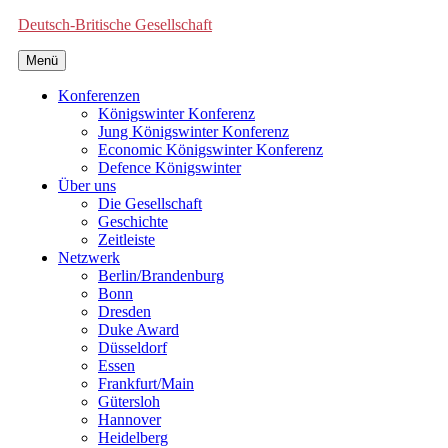
Deutsch-Britische Gesellschaft
Menü
Konferenzen
Königswinter Konferenz
Jung Königswinter Konferenz
Economic Königswinter Konferenz
Defence Königswinter
Über uns
Die Gesellschaft
Geschichte
Zeitleiste
Netzwerk
Berlin/Brandenburg
Bonn
Dresden
Duke Award
Düsseldorf
Essen
Frankfurt/Main
Gütersloh
Hannover
Heidelberg