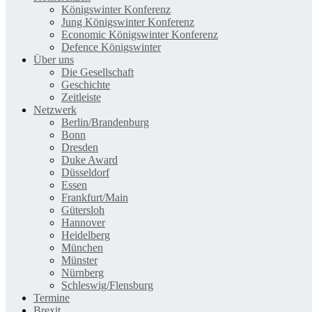
Königswinter Konferenz
Jung Königswinter Konferenz
Economic Königswinter Konferenz
Defence Königswinter
Über uns
Die Gesellschaft
Geschichte
Zeitleiste
Netzwerk
Berlin/Brandenburg
Bonn
Dresden
Duke Award
Düsseldorf
Essen
Frankfurt/Main
Gütersloh
Hannover
Heidelberg
München
Münster
Nürnberg
Schleswig/Flensburg
Termine
Brexit