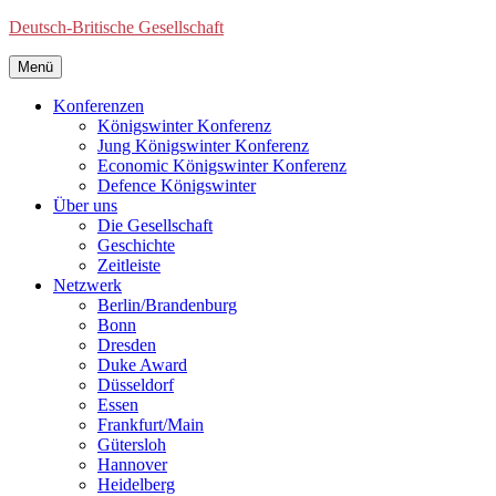
Deutsch-Britische Gesellschaft
Menü
Konferenzen
Königswinter Konferenz
Jung Königswinter Konferenz
Economic Königswinter Konferenz
Defence Königswinter
Über uns
Die Gesellschaft
Geschichte
Zeitleiste
Netzwerk
Berlin/Brandenburg
Bonn
Dresden
Duke Award
Düsseldorf
Essen
Frankfurt/Main
Gütersloh
Hannover
Heidelberg