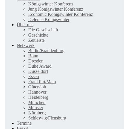
Königswinter Konferenz
Jung Königswinter Konferenz
Economic Königswinter Konferenz
Defence Königswinter
Über uns
Die Gesellschaft
Geschichte
Zeitleiste
Netzwerk
Berlin/Brandenburg
Bonn
Dresden
Duke Award
Düsseldorf
Essen
Frankfurt/Main
Gütersloh
Hannover
Heidelberg
München
Münster
Nürnberg
Schleswig/Flensburg
Termine
Brexit