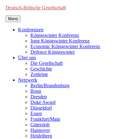
Deutsch-Britische Gesellschaft
Menü
Konferenzen
Königswinter Konferenz
Jung Königswinter Konferenz
Economic Königswinter Konferenz
Defence Königswinter
Über uns
Die Gesellschaft
Geschichte
Zeitleiste
Netzwerk
Berlin/Brandenburg
Bonn
Dresden
Duke Award
Düsseldorf
Essen
Frankfurt/Main
Gütersloh
Hannover
Heidelberg