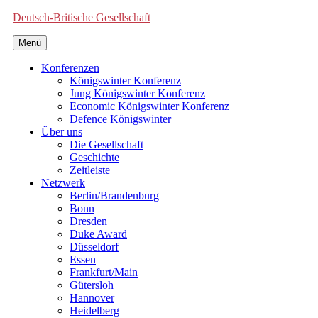
Deutsch-Britische Gesellschaft
Menü
Konferenzen
Königswinter Konferenz
Jung Königswinter Konferenz
Economic Königswinter Konferenz
Defence Königswinter
Über uns
Die Gesellschaft
Geschichte
Zeitleiste
Netzwerk
Berlin/Brandenburg
Bonn
Dresden
Duke Award
Düsseldorf
Essen
Frankfurt/Main
Gütersloh
Hannover
Heidelberg