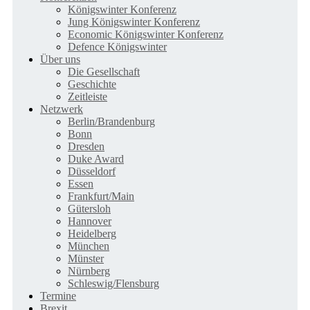
Königswinter Konferenz
Jung Königswinter Konferenz
Economic Königswinter Konferenz
Defence Königswinter
Über uns
Die Gesellschaft
Geschichte
Zeitleiste
Netzwerk
Berlin/Brandenburg
Bonn
Dresden
Duke Award
Düsseldorf
Essen
Frankfurt/Main
Gütersloh
Hannover
Heidelberg
München
Münster
Nürnberg
Schleswig/Flensburg
Termine
Brexit