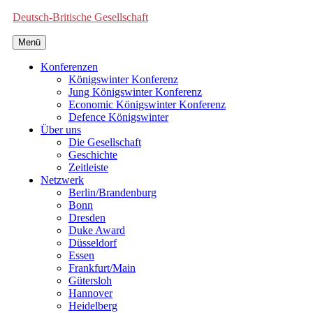
Deutsch-Britische Gesellschaft
Menü
Konferenzen
Königswinter Konferenz
Jung Königswinter Konferenz
Economic Königswinter Konferenz
Defence Königswinter
Über uns
Die Gesellschaft
Geschichte
Zeitleiste
Netzwerk
Berlin/Brandenburg
Bonn
Dresden
Duke Award
Düsseldorf
Essen
Frankfurt/Main
Gütersloh
Hannover
Heidelberg