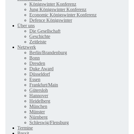
Königswinter Konferenz
Jung Königswinter Konferenz
Economic Königswinter Konferenz
Defence Königswinter
Über uns
Die Gesellschaft
Geschichte
Zeitleiste
Netzwerk
Berlin/Brandenburg
Bonn
Dresden
Duke Award
Düsseldorf
Essen
Frankfurt/Main
Gütersloh
Hannover
Heidelberg
München
Münster
Nürnberg
Schleswig/Flensburg
Termine
Brexit