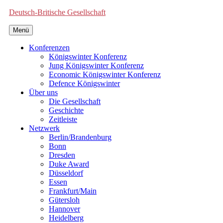
Deutsch-Britische Gesellschaft
Menü
Konferenzen
Königswinter Konferenz
Jung Königswinter Konferenz
Economic Königswinter Konferenz
Defence Königswinter
Über uns
Die Gesellschaft
Geschichte
Zeitleiste
Netzwerk
Berlin/Brandenburg
Bonn
Dresden
Duke Award
Düsseldorf
Essen
Frankfurt/Main
Gütersloh
Hannover
Heidelberg