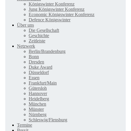
Königswinter Konferenz
Jung Königswinter Konferenz
Economic Königswinter Konferenz
Defence Königswinter
Über uns
Die Gesellschaft
Geschichte
Zeitleiste
Netzwerk
Berlin/Brandenburg
Bonn
Dresden
Duke Award
Düsseldorf
Essen
Frankfurt/Main
Gütersloh
Hannover
Heidelberg
München
Münster
Nürnberg
Schleswig/Flensburg
Termine
Brexit