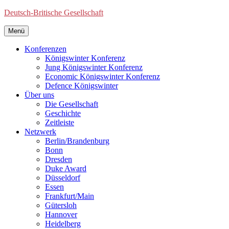
Deutsch-Britische Gesellschaft
Menü
Konferenzen
Königswinter Konferenz
Jung Königswinter Konferenz
Economic Königswinter Konferenz
Defence Königswinter
Über uns
Die Gesellschaft
Geschichte
Zeitleiste
Netzwerk
Berlin/Brandenburg
Bonn
Dresden
Duke Award
Düsseldorf
Essen
Frankfurt/Main
Gütersloh
Hannover
Heidelberg