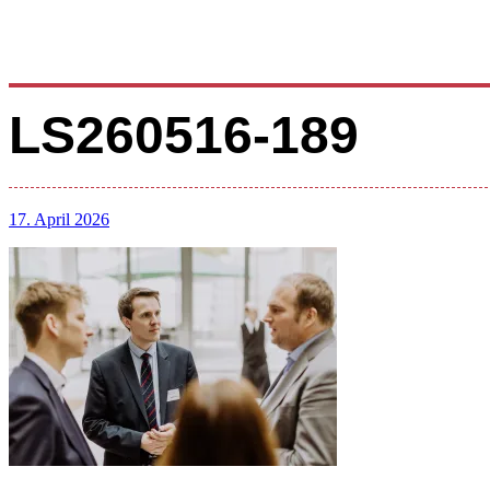
LS260516-189
17. April 2026