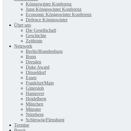
Königswinter Konferenz
Jung Königswinter Konferenz
Economic Königswinter Konferenz
Defence Königswinter
Über uns
Die Gesellschaft
Geschichte
Zeitleiste
Netzwerk
Berlin/Brandenburg
Bonn
Dresden
Duke Award
Düsseldorf
Essen
Frankfurt/Main
Gütersloh
Hannover
Heidelberg
München
Münster
Nürnberg
Schleswig/Flensburg
Termine
Brexit