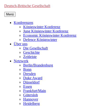
Deutsch-Britische Gesellschaft
Menü
Konferenzen
Königswinter Konferenz
Jung Königswinter Konferenz
Economic Königswinter Konferenz
Defence Königswinter
Über uns
Die Gesellschaft
Geschichte
Zeitleiste
Netzwerk
Berlin/Brandenburg
Bonn
Dresden
Duke Award
Düsseldorf
Essen
Frankfurt/Main
Gütersloh
Hannover
Heidelberg