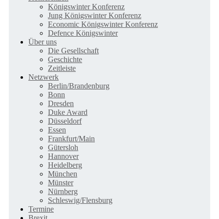
Königswinter Konferenz
Jung Königswinter Konferenz
Economic Königswinter Konferenz
Defence Königswinter
Über uns
Die Gesellschaft
Geschichte
Zeitleiste
Netzwerk
Berlin/Brandenburg
Bonn
Dresden
Duke Award
Düsseldorf
Essen
Frankfurt/Main
Gütersloh
Hannover
Heidelberg
München
Münster
Nürnberg
Schleswig/Flensburg
Termine
Brexit