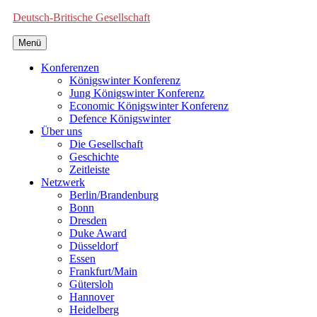
Deutsch-Britische Gesellschaft
Menü
Konferenzen
Königswinter Konferenz
Jung Königswinter Konferenz
Economic Königswinter Konferenz
Defence Königswinter
Über uns
Die Gesellschaft
Geschichte
Zeitleiste
Netzwerk
Berlin/Brandenburg
Bonn
Dresden
Duke Award
Düsseldorf
Essen
Frankfurt/Main
Gütersloh
Hannover
Heidelberg