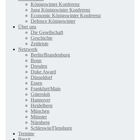
Königswinter Konferenz
Jung Königswinter Konferenz
Economic Königswinter Konferenz
Defence Königswinter
Über uns
Die Gesellschaft
Geschichte
Zeitleiste
Netzwerk
Berlin/Brandenburg
Bonn
Dresden
Duke Award
Düsseldorf
Essen
Frankfurt/Main
Gütersloh
Hannover
Heidelberg
München
Münster
Nürnberg
Schleswig/Flensburg
Termine
Brexit