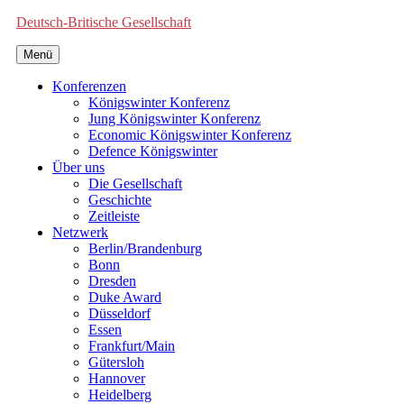
Deutsch-Britische Gesellschaft
Menü
Konferenzen
Königswinter Konferenz
Jung Königswinter Konferenz
Economic Königswinter Konferenz
Defence Königswinter
Über uns
Die Gesellschaft
Geschichte
Zeitleiste
Netzwerk
Berlin/Brandenburg
Bonn
Dresden
Duke Award
Düsseldorf
Essen
Frankfurt/Main
Gütersloh
Hannover
Heidelberg