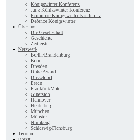
Königswinter Konferenz
Jung Königswinter Konferenz
Economic Königswinter Konferenz
Defence Königswinter
Über uns
Die Gesellschaft
Geschichte
Zeitleiste
Netzwerk
Berlin/Brandenburg
Bonn
Dresden
Duke Award
Düsseldorf
Essen
Frankfurt/Main
Gütersloh
Hannover
Heidelberg
München
Münster
Nürnberg
Schleswig/Flensburg
Termine
Brexit