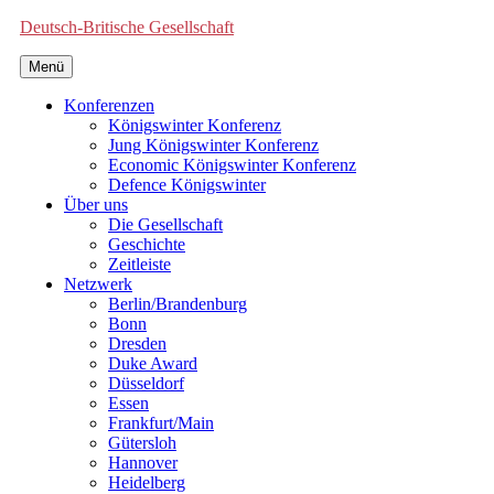
Deutsch-Britische Gesellschaft
Menü
Konferenzen
Königswinter Konferenz
Jung Königswinter Konferenz
Economic Königswinter Konferenz
Defence Königswinter
Über uns
Die Gesellschaft
Geschichte
Zeitleiste
Netzwerk
Berlin/Brandenburg
Bonn
Dresden
Duke Award
Düsseldorf
Essen
Frankfurt/Main
Gütersloh
Hannover
Heidelberg