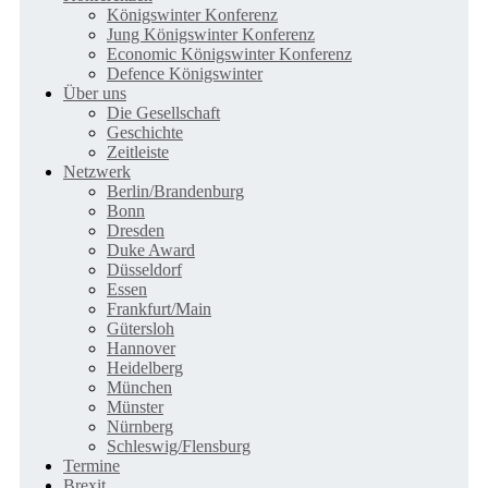
Königswinter Konferenz
Jung Königswinter Konferenz
Economic Königswinter Konferenz
Defence Königswinter
Über uns
Die Gesellschaft
Geschichte
Zeitleiste
Netzwerk
Berlin/Brandenburg
Bonn
Dresden
Duke Award
Düsseldorf
Essen
Frankfurt/Main
Gütersloh
Hannover
Heidelberg
München
Münster
Nürnberg
Schleswig/Flensburg
Termine
Brexit