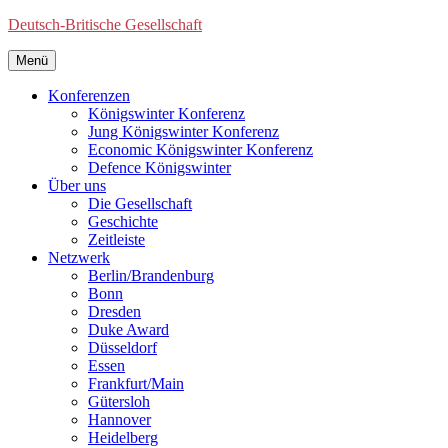
Deutsch-Britische Gesellschaft
Menü
Konferenzen
Königswinter Konferenz
Jung Königswinter Konferenz
Economic Königswinter Konferenz
Defence Königswinter
Über uns
Die Gesellschaft
Geschichte
Zeitleiste
Netzwerk
Berlin/Brandenburg
Bonn
Dresden
Duke Award
Düsseldorf
Essen
Frankfurt/Main
Gütersloh
Hannover
Heidelberg