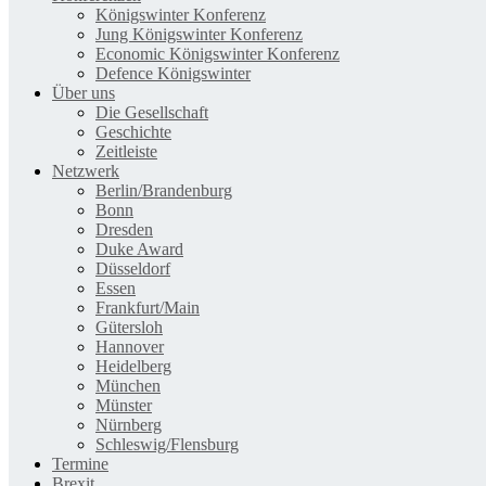
Königswinter Konferenz
Jung Königswinter Konferenz
Economic Königswinter Konferenz
Defence Königswinter
Über uns
Die Gesellschaft
Geschichte
Zeitleiste
Netzwerk
Berlin/Brandenburg
Bonn
Dresden
Duke Award
Düsseldorf
Essen
Frankfurt/Main
Gütersloh
Hannover
Heidelberg
München
Münster
Nürnberg
Schleswig/Flensburg
Termine
Brexit