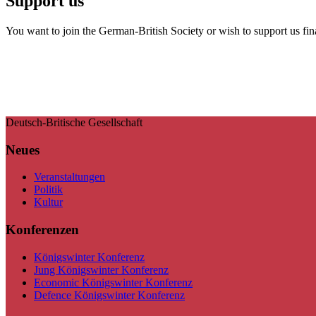
Support us
You want to join the German-British Society or wish to support us fin
Deutsch-Britische Gesellschaft
Neues
Veranstaltungen
Politik
Kultur
Konferenzen
Königswinter Konferenz
Jung Königswinter Konferenz
Economic Königswinter Konferenz
Defence Königswinter Konferenz