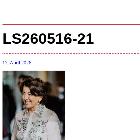
LS260516-21
17. April 2026