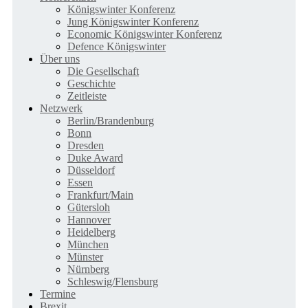
Königswinter Konferenz
Jung Königswinter Konferenz
Economic Königswinter Konferenz
Defence Königswinter
Über uns
Die Gesellschaft
Geschichte
Zeitleiste
Netzwerk
Berlin/Brandenburg
Bonn
Dresden
Duke Award
Düsseldorf
Essen
Frankfurt/Main
Gütersloh
Hannover
Heidelberg
München
Münster
Nürnberg
Schleswig/Flensburg
Termine
Brexit