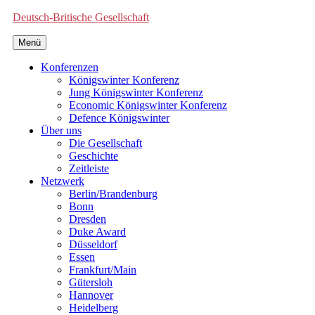
Deutsch-Britische Gesellschaft
Menü
Konferenzen
Königswinter Konferenz
Jung Königswinter Konferenz
Economic Königswinter Konferenz
Defence Königswinter
Über uns
Die Gesellschaft
Geschichte
Zeitleiste
Netzwerk
Berlin/Brandenburg
Bonn
Dresden
Duke Award
Düsseldorf
Essen
Frankfurt/Main
Gütersloh
Hannover
Heidelberg