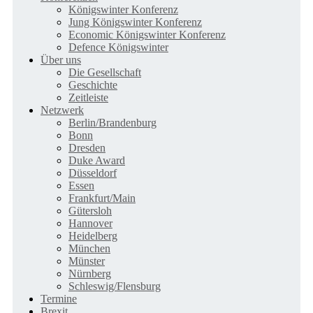
Königswinter Konferenz
Jung Königswinter Konferenz
Economic Königswinter Konferenz
Defence Königswinter
Über uns
Die Gesellschaft
Geschichte
Zeitleiste
Netzwerk
Berlin/Brandenburg
Bonn
Dresden
Duke Award
Düsseldorf
Essen
Frankfurt/Main
Gütersloh
Hannover
Heidelberg
München
Münster
Nürnberg
Schleswig/Flensburg
Termine
Brexit