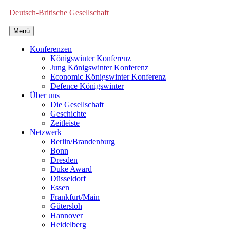
Deutsch-Britische Gesellschaft
Menü
Konferenzen
Königswinter Konferenz
Jung Königswinter Konferenz
Economic Königswinter Konferenz
Defence Königswinter
Über uns
Die Gesellschaft
Geschichte
Zeitleiste
Netzwerk
Berlin/Brandenburg
Bonn
Dresden
Duke Award
Düsseldorf
Essen
Frankfurt/Main
Gütersloh
Hannover
Heidelberg