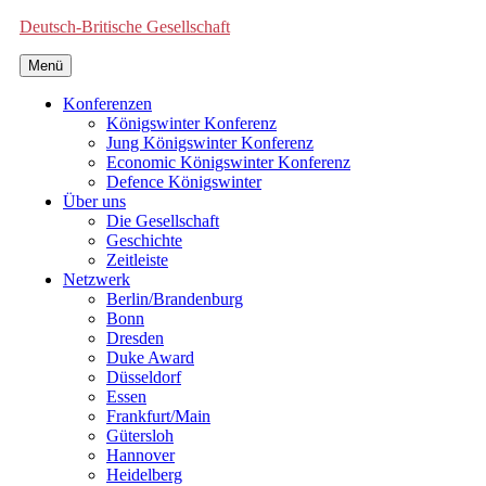
Deutsch-Britische Gesellschaft
Menü
Konferenzen
Königswinter Konferenz
Jung Königswinter Konferenz
Economic Königswinter Konferenz
Defence Königswinter
Über uns
Die Gesellschaft
Geschichte
Zeitleiste
Netzwerk
Berlin/Brandenburg
Bonn
Dresden
Duke Award
Düsseldorf
Essen
Frankfurt/Main
Gütersloh
Hannover
Heidelberg