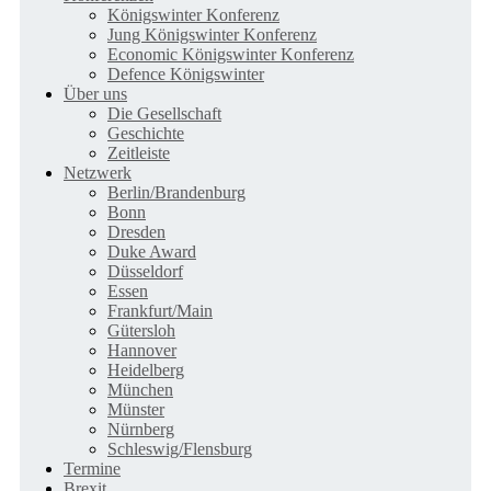
Königswinter Konferenz
Jung Königswinter Konferenz
Economic Königswinter Konferenz
Defence Königswinter
Über uns
Die Gesellschaft
Geschichte
Zeitleiste
Netzwerk
Berlin/Brandenburg
Bonn
Dresden
Duke Award
Düsseldorf
Essen
Frankfurt/Main
Gütersloh
Hannover
Heidelberg
München
Münster
Nürnberg
Schleswig/Flensburg
Termine
Brexit