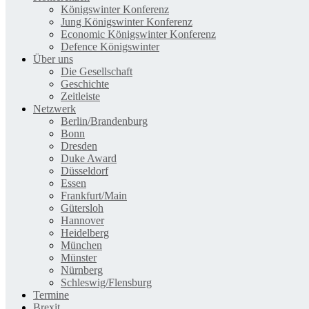
Königswinter Konferenz
Jung Königswinter Konferenz
Economic Königswinter Konferenz
Defence Königswinter
Über uns
Die Gesellschaft
Geschichte
Zeitleiste
Netzwerk
Berlin/Brandenburg
Bonn
Dresden
Duke Award
Düsseldorf
Essen
Frankfurt/Main
Gütersloh
Hannover
Heidelberg
München
Münster
Nürnberg
Schleswig/Flensburg
Termine
Brexit