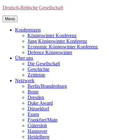
Deutsch-Britische Gesellschaft
Menü
Konferenzen
Königswinter Konferenz
Jung Königswinter Konferenz
Economic Königswinter Konferenz
Defence Königswinter
Über uns
Die Gesellschaft
Geschichte
Zeitleiste
Netzwerk
Berlin/Brandenburg
Bonn
Dresden
Duke Award
Düsseldorf
Essen
Frankfurt/Main
Gütersloh
Hannover
Heidelberg