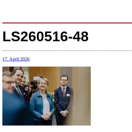
LS260516-48
17. April 2026