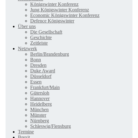
Königswinter Konferenz
Jung Königswinter Konferenz
Economic Königswinter Konferenz
Defence Königswinter
Über uns
Die Gesellschaft
Geschichte
Zeitleiste
Netzwerk
Berlin/Brandenburg
Bonn
Dresden
Duke Award
Düsseldorf
Essen
Frankfurt/Main
Gütersloh
Hannover
Heidelberg
München
Münster
Nürnberg
Schleswig/Flensburg
Termine
Brexit