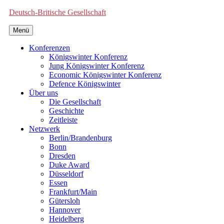
Deutsch-Britische Gesellschaft
Menü
Konferenzen
Königswinter Konferenz
Jung Königswinter Konferenz
Economic Königswinter Konferenz
Defence Königswinter
Über uns
Die Gesellschaft
Geschichte
Zeitleiste
Netzwerk
Berlin/Brandenburg
Bonn
Dresden
Duke Award
Düsseldorf
Essen
Frankfurt/Main
Gütersloh
Hannover
Heidelberg