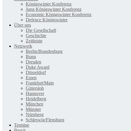
Königswinter Konferenz
Jung Königswinter Konferenz
Economic Königswinter Konferenz
Defence Königswinter
Über uns
Die Gesellschaft
Geschichte
Zeitleiste
Netzwerk
Berlin/Brandenburg
Bonn
Dresden
Duke Award
Düsseldorf
Essen
Frankfurt/Main
Gütersloh
Hannover
Heidelberg
München
Münster
Nürnberg
Schleswig/Flensburg
Termine
Brexit