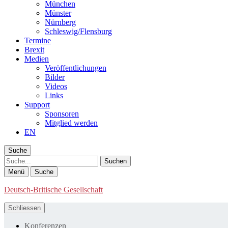
München
Münster
Nürnberg
Schleswig/Flensburg
Termine
Brexit
Medien
Veröffentlichungen
Bilder
Videos
Links
Support
Sponsoren
Mitglied werden
EN
Suche
Suche
Menü
Suche
Deutsch-Britische Gesellschaft
Schliessen
Konferenzen