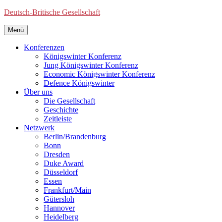
Deutsch-Britische Gesellschaft
Menü
Konferenzen
Königswinter Konferenz
Jung Königswinter Konferenz
Economic Königswinter Konferenz
Defence Königswinter
Über uns
Die Gesellschaft
Geschichte
Zeitleiste
Netzwerk
Berlin/Brandenburg
Bonn
Dresden
Duke Award
Düsseldorf
Essen
Frankfurt/Main
Gütersloh
Hannover
Heidelberg