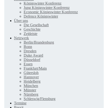
Königswinter Konferenz
Jung Königswinter Konferenz
Economic Königswinter Konferenz
Defence Königswinter
Über uns
Die Gesellschaft
Geschichte
Zeitleiste
Netzwerk
Berlin/Brandenburg
Bonn
Dresden
Duke Award
Düsseldorf
Essen
Frankfurt/Main
Gütersloh
Hannover
Heidelberg
München
Münster
Nürnberg
Schleswig/Flensburg
Termine
Brexit