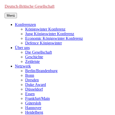
Deutsch-Britische Gesellschaft
Menü
Konferenzen
Königswinter Konferenz
Jung Königswinter Konferenz
Economic Königswinter Konferenz
Defence Königswinter
Über uns
Die Gesellschaft
Geschichte
Zeitleiste
Netzwerk
Berlin/Brandenburg
Bonn
Dresden
Duke Award
Düsseldorf
Essen
Frankfurt/Main
Gütersloh
Hannover
Heidelberg