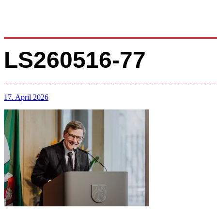
LS260516-77
17. April 2026