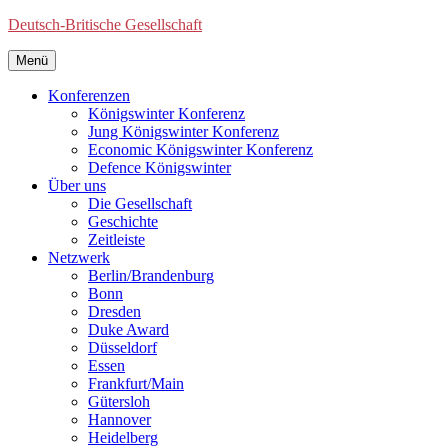
Deutsch-Britische Gesellschaft
Menü
Konferenzen
Königswinter Konferenz
Jung Königswinter Konferenz
Economic Königswinter Konferenz
Defence Königswinter
Über uns
Die Gesellschaft
Geschichte
Zeitleiste
Netzwerk
Berlin/Brandenburg
Bonn
Dresden
Duke Award
Düsseldorf
Essen
Frankfurt/Main
Gütersloh
Hannover
Heidelberg