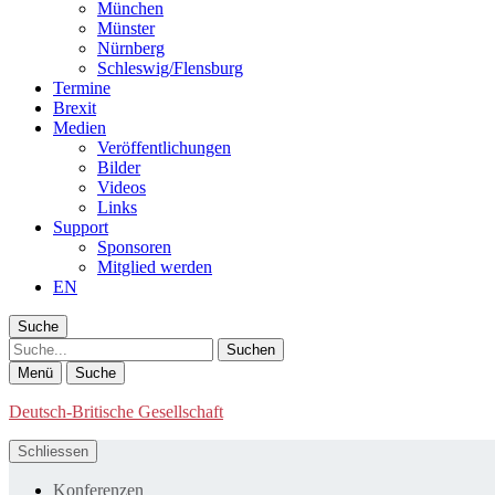
München
Münster
Nürnberg
Schleswig/Flensburg
Termine
Brexit
Medien
Veröffentlichungen
Bilder
Videos
Links
Support
Sponsoren
Mitglied werden
EN
Suche
Suche
Menü
Suche
Deutsch-Britische Gesellschaft
Schliessen
Konferenzen