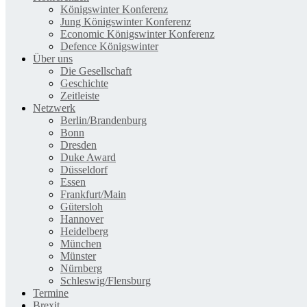
Königswinter Konferenz
Jung Königswinter Konferenz
Economic Königswinter Konferenz
Defence Königswinter
Über uns
Die Gesellschaft
Geschichte
Zeitleiste
Netzwerk
Berlin/Brandenburg
Bonn
Dresden
Duke Award
Düsseldorf
Essen
Frankfurt/Main
Gütersloh
Hannover
Heidelberg
München
Münster
Nürnberg
Schleswig/Flensburg
Termine
Brexit