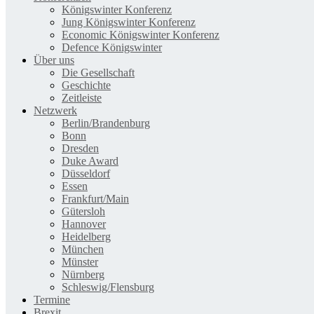
Königswinter Konferenz
Jung Königswinter Konferenz
Economic Königswinter Konferenz
Defence Königswinter
Über uns
Die Gesellschaft
Geschichte
Zeitleiste
Netzwerk
Berlin/Brandenburg
Bonn
Dresden
Duke Award
Düsseldorf
Essen
Frankfurt/Main
Gütersloh
Hannover
Heidelberg
München
Münster
Nürnberg
Schleswig/Flensburg
Termine
Brexit