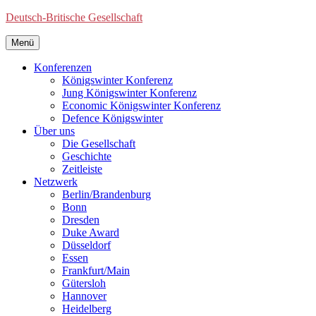
Deutsch-Britische Gesellschaft
Menü
Konferenzen
Königswinter Konferenz
Jung Königswinter Konferenz
Economic Königswinter Konferenz
Defence Königswinter
Über uns
Die Gesellschaft
Geschichte
Zeitleiste
Netzwerk
Berlin/Brandenburg
Bonn
Dresden
Duke Award
Düsseldorf
Essen
Frankfurt/Main
Gütersloh
Hannover
Heidelberg