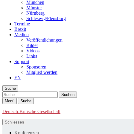
München
Münster
Nürnberg
Schleswig/Flensburg
Termine
Brexit
Medien
Veröffentlichungen
Bilder
Videos
Links
Support
Sponsoren
Mitglied werden
EN
Suche
Suche
Menü
Suche
Deutsch-Britische Gesellschaft
Schliessen
Konferenzen