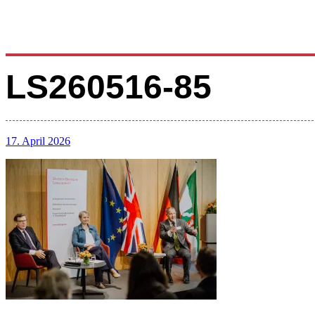
LS260516-85
17. April 2026