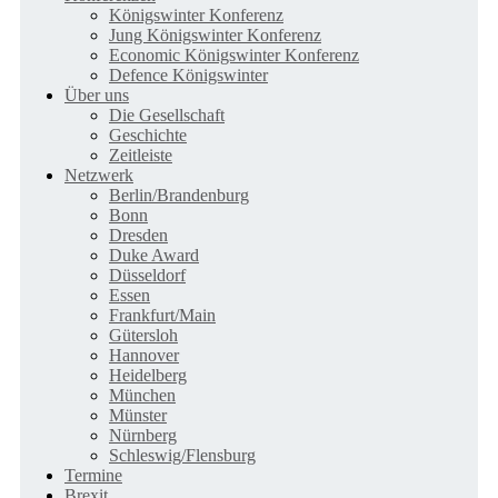
Königswinter Konferenz
Jung Königswinter Konferenz
Economic Königswinter Konferenz
Defence Königswinter
Über uns
Die Gesellschaft
Geschichte
Zeitleiste
Netzwerk
Berlin/Brandenburg
Bonn
Dresden
Duke Award
Düsseldorf
Essen
Frankfurt/Main
Gütersloh
Hannover
Heidelberg
München
Münster
Nürnberg
Schleswig/Flensburg
Termine
Brexit