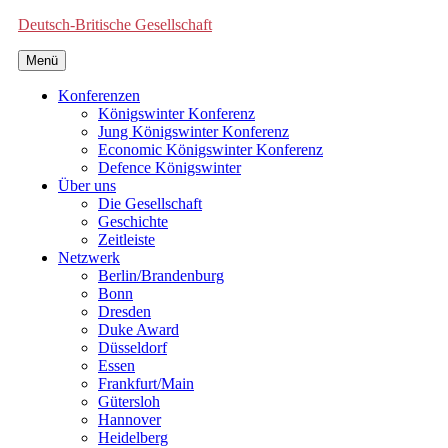
Deutsch-Britische Gesellschaft
Menü
Konferenzen
Königswinter Konferenz
Jung Königswinter Konferenz
Economic Königswinter Konferenz
Defence Königswinter
Über uns
Die Gesellschaft
Geschichte
Zeitleiste
Netzwerk
Berlin/Brandenburg
Bonn
Dresden
Duke Award
Düsseldorf
Essen
Frankfurt/Main
Gütersloh
Hannover
Heidelberg