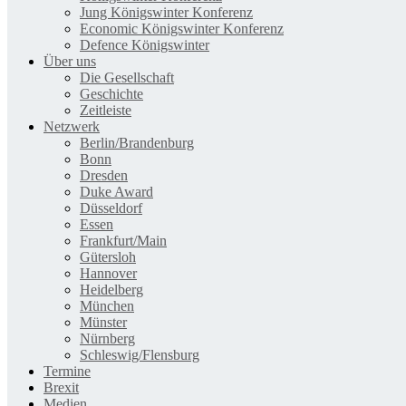
Jung Königswinter Konferenz
Economic Königswinter Konferenz
Defence Königswinter
Über uns
Die Gesellschaft
Geschichte
Zeitleiste
Netzwerk
Berlin/Brandenburg
Bonn
Dresden
Duke Award
Düsseldorf
Essen
Frankfurt/Main
Gütersloh
Hannover
Heidelberg
München
Münster
Nürnberg
Schleswig/Flensburg
Termine
Brexit
Medien