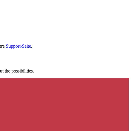
sere
Support-Seite
.
t the possibilities.