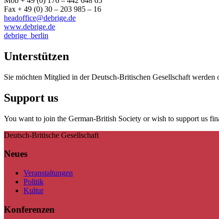
Mob + 49 (0) 176 – 442 648 65
Fax + 49 (0) 30 – 203 985 – 16
headoffice@debrige.de
www.debrige.de
debrige_berlin
Unterstützen
Sie möchten Mitglied in der Deutsch-Britischen Gesellschaft werden 
Support us
You want to join the German-British Society or wish to support us fin
Deutsch-Britische Gesellschaft
Neues
Veranstaltungen
Politik
Kultur
Konferenzen