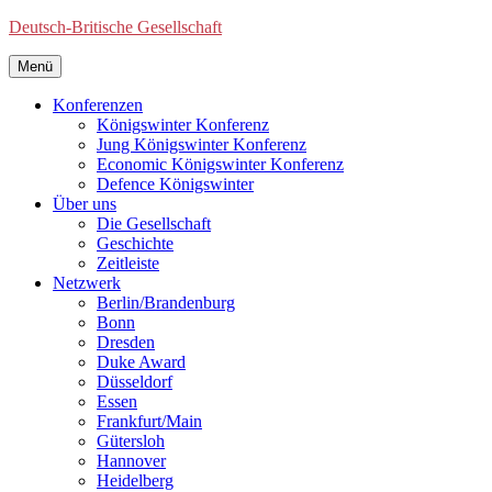
Deutsch-Britische Gesellschaft
Menü
Konferenzen
Königswinter Konferenz
Jung Königswinter Konferenz
Economic Königswinter Konferenz
Defence Königswinter
Über uns
Die Gesellschaft
Geschichte
Zeitleiste
Netzwerk
Berlin/Brandenburg
Bonn
Dresden
Duke Award
Düsseldorf
Essen
Frankfurt/Main
Gütersloh
Hannover
Heidelberg