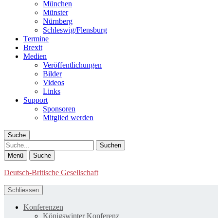
München
Münster
Nürnberg
Schleswig/Flensburg
Termine
Brexit
Medien
Veröffentlichungen
Bilder
Videos
Links
Support
Sponsoren
Mitglied werden
Suche
Suche
Menü
Suche
Deutsch-Britische Gesellschaft
Schliessen
Konferenzen
Königswinter Konferenz