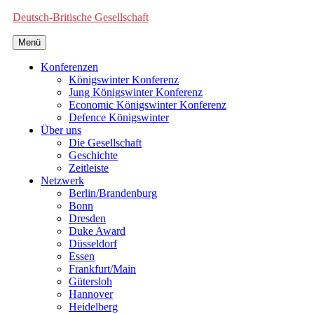
Deutsch-Britische Gesellschaft
Menü
Konferenzen
Königswinter Konferenz
Jung Königswinter Konferenz
Economic Königswinter Konferenz
Defence Königswinter
Über uns
Die Gesellschaft
Geschichte
Zeitleiste
Netzwerk
Berlin/Brandenburg
Bonn
Dresden
Duke Award
Düsseldorf
Essen
Frankfurt/Main
Gütersloh
Hannover
Heidelberg