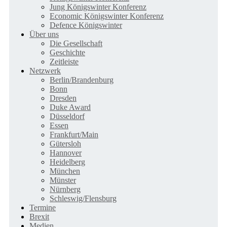
Jung Königswinter Konferenz
Economic Königswinter Konferenz
Defence Königswinter
Über uns
Die Gesellschaft
Geschichte
Zeitleiste
Netzwerk
Berlin/Brandenburg
Bonn
Dresden
Duke Award
Düsseldorf
Essen
Frankfurt/Main
Gütersloh
Hannover
Heidelberg
München
Münster
Nürnberg
Schleswig/Flensburg
Termine
Brexit
Medien