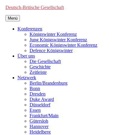
Deutsch-Britische Gesellschaft
Menü
Konferenzen
Königswinter Konferenz
Jung Königswinter Konferenz
Economic Königswinter Konferenz
Defence Königswinter
Über uns
Die Gesellschaft
Geschichte
Zeitleiste
Netzwerk
Berlin/Brandenburg
Bonn
Dresden
Duke Award
Düsseldorf
Essen
Frankfurt/Main
Gütersloh
Hannover
Heidelberg