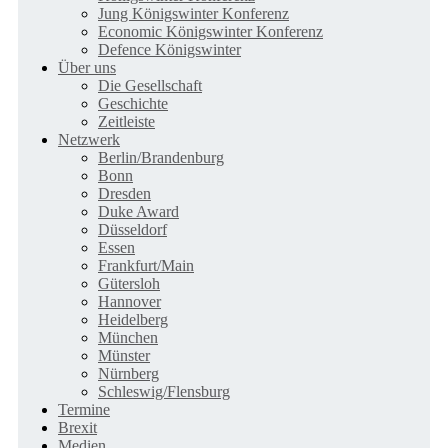
Jung Königswinter Konferenz
Economic Königswinter Konferenz
Defence Königswinter
Über uns
Die Gesellschaft
Geschichte
Zeitleiste
Netzwerk
Berlin/Brandenburg
Bonn
Dresden
Duke Award
Düsseldorf
Essen
Frankfurt/Main
Gütersloh
Hannover
Heidelberg
München
Münster
Nürnberg
Schleswig/Flensburg
Termine
Brexit
Medien