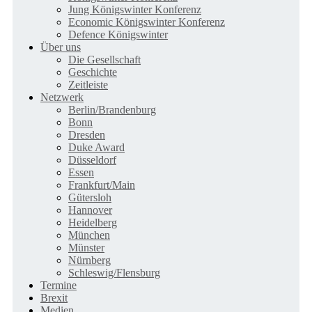
Jung Königswinter Konferenz
Economic Königswinter Konferenz
Defence Königswinter
Über uns
Die Gesellschaft
Geschichte
Zeitleiste
Netzwerk
Berlin/Brandenburg
Bonn
Dresden
Duke Award
Düsseldorf
Essen
Frankfurt/Main
Gütersloh
Hannover
Heidelberg
München
Münster
Nürnberg
Schleswig/Flensburg
Termine
Brexit
Medien