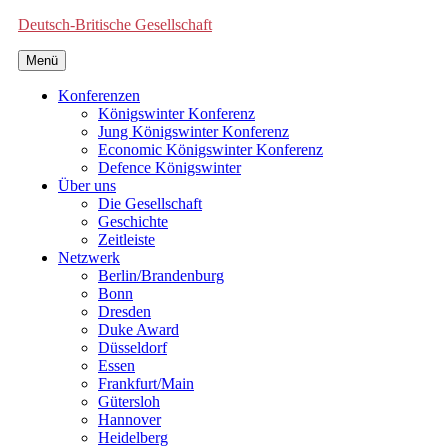
Deutsch-Britische Gesellschaft
Menü
Konferenzen
Königswinter Konferenz
Jung Königswinter Konferenz
Economic Königswinter Konferenz
Defence Königswinter
Über uns
Die Gesellschaft
Geschichte
Zeitleiste
Netzwerk
Berlin/Brandenburg
Bonn
Dresden
Duke Award
Düsseldorf
Essen
Frankfurt/Main
Gütersloh
Hannover
Heidelberg