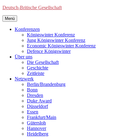
Deutsch-Britische Gesellschaft
Menü
Konferenzen
Königswinter Konferenz
Jung Königswinter Konferenz
Economic Königswinter Konferenz
Defence Königswinter
Über uns
Die Gesellschaft
Geschichte
Zeitleiste
Netzwerk
Berlin/Brandenburg
Bonn
Dresden
Duke Award
Düsseldorf
Essen
Frankfurt/Main
Gütersloh
Hannover
Heidelberg