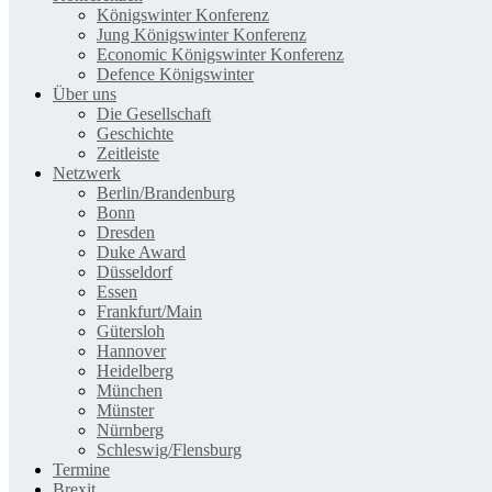
Königswinter Konferenz
Jung Königswinter Konferenz
Economic Königswinter Konferenz
Defence Königswinter
Über uns
Die Gesellschaft
Geschichte
Zeitleiste
Netzwerk
Berlin/Brandenburg
Bonn
Dresden
Duke Award
Düsseldorf
Essen
Frankfurt/Main
Gütersloh
Hannover
Heidelberg
München
Münster
Nürnberg
Schleswig/Flensburg
Termine
Brexit