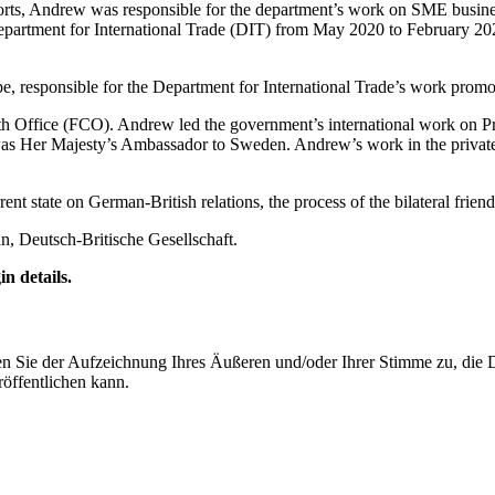
orts, Andrew was responsible for the department’s work on SME busine
artment for International Trade (DIT) from May 2020 to February 2023
responsible for the Department for International Trade’s work promoti
alth Office (FCO). Andrew led the government’s international work on 
Her Majesty’s Ambassador to Sweden. Andrew’s work in the private se
ent state on German-British relations, the process of the bilateral frien
n, Deutsch-Britische Gesellschaft.
n details.
ie der Aufzeichnung Ihres Äußeren und/oder Ihrer Stimme zu, die Deu
öffentlichen kann.