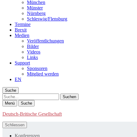
München
Münster
Nürnberg
Schleswig/Flensburg
Termine
Brexit
Medien
Veröffentlichungen
Bilder
Videos
Links
Support
Sponsoren
Mitglied werden
EN
Suche
Suche
Menü
Suche
Deutsch-Britische Gesellschaft
Schliessen
Konferenzen