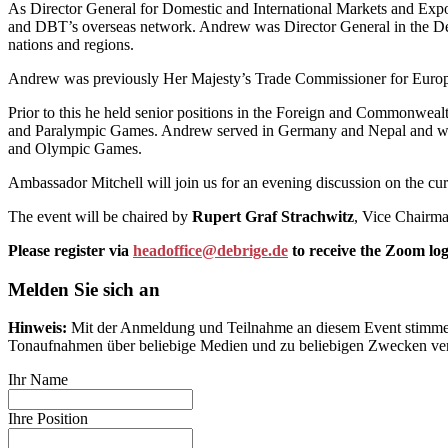
As Director General for Domestic and International Markets and Exp
and DBT’s overseas network. Andrew was Director General in the Dep
nations and regions.
Andrew was previously Her Majesty’s Trade Commissioner for Europe, 
Prior to this he held senior positions in the Foreign and Commonwe
and Paralympic Games. Andrew served in Germany and Nepal and was 
and Olympic Games.
Ambassador Mitchell will join us for an evening discussion on the curr
The event will be chaired by
Rupert Graf Strachwitz
, Vice Chairma
Please register via
headoffice@debrige.de
to receive the Zoom logi
Melden Sie sich an
Hinweis:
Mit der Anmeldung und Teilnahme an diesem Event stimmen S
Tonaufnahmen über beliebige Medien und zu beliebigen Zwecken ver
Ihr Name
Ihre Position